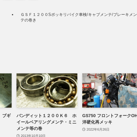
ＧＳＦ１２００Sポッキリバイク車検/キャブメンテ/ブレーキメ
テの巻き
 ブギ
バンディット１２００Ｋ６ ホ
GS750 フロントフォークOH
イールベアリングメンテ・ミニ
洋硬化再メッキ
メンテ等の巻
2022年6月26日
2013年10月10日