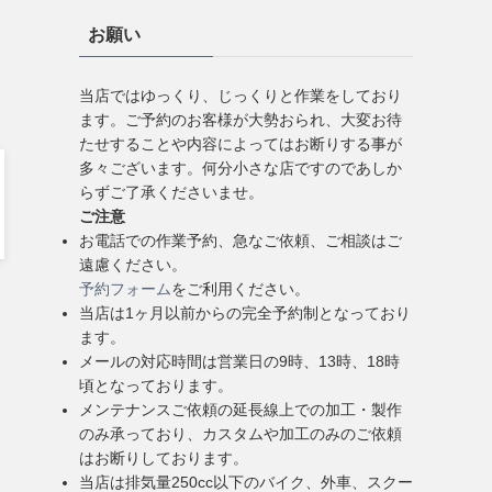
お願い
当店ではゆっくり、じっくりと作業をしており
ます。ご予約のお客様が大勢おられ、大変お待
たせすることや内容によってはお断りする事が
多々ございます。何分小さな店ですのであしか
らずご了承くださいませ。
ご注意
お電話での作業予約、急なご依頼、ご相談はご
遠慮ください。
予約フォーム
をご利用ください。
当店は1ヶ月以前からの完全予約制となっており
ます。
メールの対応時間は営業日の9時、13時、18時
頃となっております。
メンテナンスご依頼の延長線上での加工・製作
のみ承っており、カスタムや加工のみのご依頼
はお断りしております。
当店は排気量250cc以下のバイク、外車、スクー