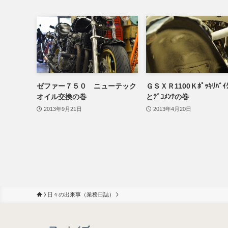
ゼファー７５０ ニューテック
ＧＳＸＲ1100Ｋﾎﾟｯｷﾘﾊﾞ
オイル交換の巻
とﾃﾞｺﾒﾝﾃの巻
2013年9月21日
2013年4月20日
日々の出来事（業務日誌）