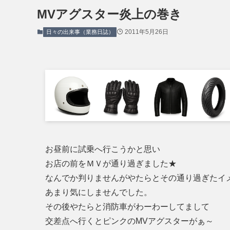
MVアグスター炎上の巻き
2011年5月26日
日々の出来事（業務日誌）
お昼前に試乗へ行こうかと思い
お店の前をＭＶが通り過ぎました★
なんでか判りませんがやたらとその通り過ぎたイ
あまり気にしませんでした。
その後やたらと消防車がわーわーしてまして
交差点へ行くとピンクのMVアグスターがぁ～