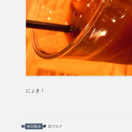
にょき！
休日散歩
旧ブログ