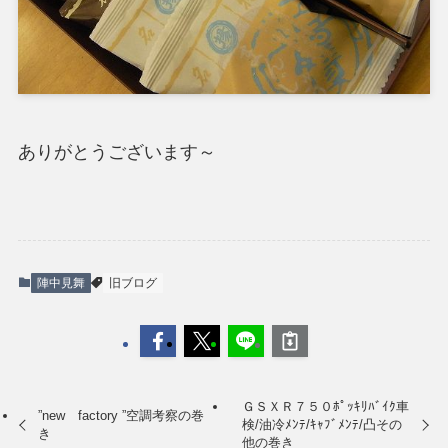
ありがとうございます～
陣中見舞
旧ブログ
ＧＳＸＲ７５０ﾎﾟｯｷﾘﾊﾞｲｸ車
”new factory ”空調考察の巻
検/油冷ﾒﾝﾃ/ｷｬﾌﾞﾒﾝﾃ/凸その
き
他の巻き