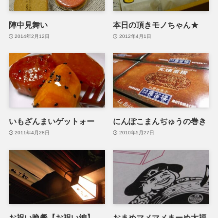
陣中見舞い
本日の頂きモノちゃん★
2014年2月12日
2012年4月1日
いもざんまいゲットォー
にんぽこまんぢゅうの巻き
2011年4月28日
2010年5月27日
お祝い晩餐【お祝い編】
おまめマメマメまーめ大福