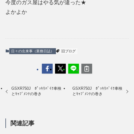
今度のガス屋はやる気が違った★
よかよか
日々の出来事（業務日誌）
旧ブログ
GSXR750J ﾎﾟｯｷﾘﾊﾞｲｸ車検
GSXR750J ﾎﾟｯｷﾘﾊﾞｲｸ車検
とｷｬﾌﾞﾒﾝﾃの巻き
とｷｬﾌﾞﾒﾝﾃの巻き
関連記事