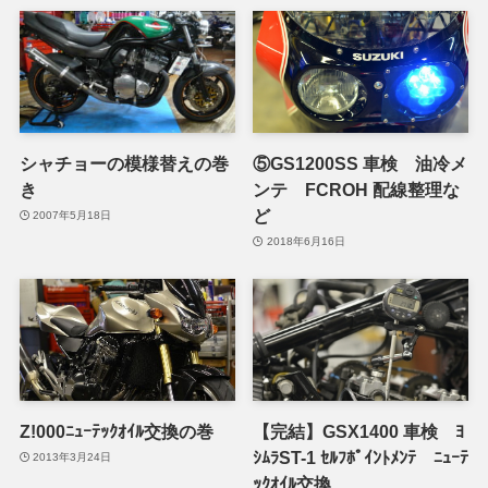
シャチョーの模様替えの巻
⑤GS1200SS 車検 油冷メ
き
ンテ FCROH 配線整理な
ど
2007年5月18日
2018年6月16日
Z!000ﾆｭｰﾃｯｸｵｲﾙ交換の巻
【完結】GSX1400 車検 ﾖ
ｼﾑﾗST-1 ｾﾙﾌﾎﾟｲﾝﾄﾒﾝﾃ ﾆｭｰﾃ
2013年3月24日
ｯｸｵｲﾙ交換