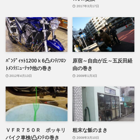
2017年3月17日
ﾊﾞﾝﾃﾞｨｯﾄ1200ｋ6凸ﾒﾝﾃ/ﾌﾛﾝ
原宿～自由が丘～五反田経
ﾄﾒﾝﾃ/ﾆｭｰﾃｯｸ他の巻き
由の巻き
2012年4月13日
2009年1月3日
ＶＦＲ７５０Ｒ ポッキリ
粗末な飯のまき
バイク車検/凸ﾒﾝﾃの巻き
2008年3月10日