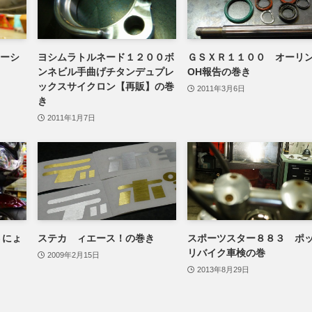
レーシ
ヨシムラトルネード１２００ボ
ＧＳＸＲ１１００ オーリ
ンネビル手曲げチタンデュプレ
OH報告の巻き
ックスサイクロン【再販】の巻
2011年3月6日
き
2011年1月7日
５にょ
ステカ ィエース！の巻き
スポーツスター８８３ ポ
リバイク車検の巻
2009年2月15日
2013年8月29日