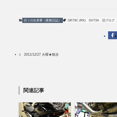
日々の出来事（業務日誌）
GR79C (RK)
GV73A
旧ブログ
2011/12/27 火曜★散歩
関連記事