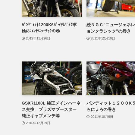
ﾊﾞﾝﾃﾞｨｯﾄ1200K6ﾎﾟｯｷﾘﾊﾞｲｸ車
続ＮＧＣ”ニュージェネ
検/ﾐﾆﾒﾝﾃ/ﾆｭｰﾃｯｸの巻
ョンクラシック”の巻き
2012年11月26日
2011年12月10日
GSXR1100L 純正メインハーネ
バンディット１２００K
ス交換 プラズマブースター
ろにょろの巻き
純正キャブメンテ等
2011年10月9日
2016年12月29日