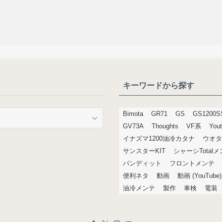
キーワードから探す
Bimota
GR71
GS
GS1200S
GV73A
Thoughts
VF系
You
イナズマ1200油冷カタナ
ウオタ
サンスターKIT
シャーシTotal
バンディット
フロントメンテ
便利ネタ
動画
動画 (YouTube)
油冷メンテ
製作
車検
電装