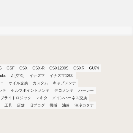
S
GSF
GSX
GSX-R
GSX1200S
GSXR
GU74
tube
Z [空冷]
イナズマ
イナズマ1200
ニ
オイル交換
カスタム
キャブメンテ
メンテ
セルフポイントメンテ
デコメンテ
ハーレー
ブライトロジック
マキタ
メインハーネス交換
工具
店舗
旧ブログ
機械
油冷
油冷カタナ