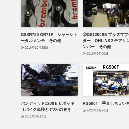
GSXR750 GR71F シャーシト
②GS1200SS プラズマ
ータルメンテ その他
ター OHLINSステアリ
ンパー その他
2016年10月28日
2018年9月20日
バンディット1200ｋ６ポッキ
RG500Γ 手直しちょい
リバイク車検とﾐﾆﾒﾝﾃの巻き
2023年1月26日
2011年3月10日