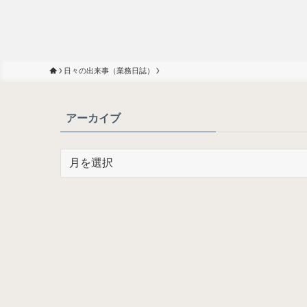
日々の出来事（業務日誌）
アーカイブ
ア
ー
カ
イ
ブ