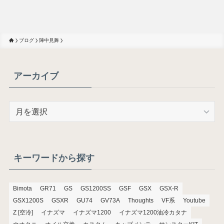
ブログ
陣中見舞
アーカイブ
ア
ー
カ
イ
ブ
キーワードから探す
Bimota
GR71
GS
GS1200SS
GSF
GSX
GSX-R
GSX1200S
GSXR
GU74
GV73A
Thoughts
VF系
Youtube
Z [空冷]
イナズマ
イナズマ1200
イナズマ1200油冷カタナ