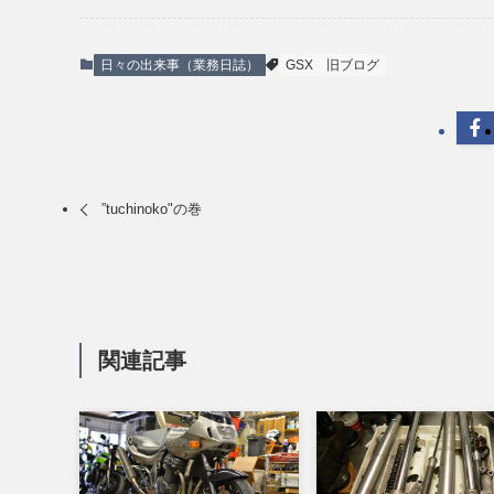
日々の出来事（業務日誌）
GSX
旧ブログ
”tuchinoko"の巻
関連記事