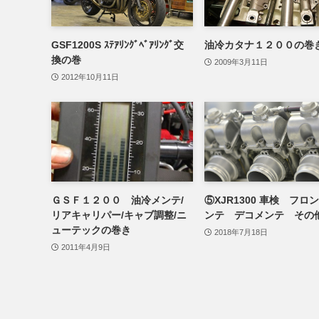
GSF1200S ｽﾃｱﾘﾝｸﾞﾍﾞｱﾘﾝｸﾞ交
油冷カタナ１２００の巻
換の巻
2009年3月11日
2012年10月11日
ＧＳＦ１２００ 油冷メンテ/
⑤XJR1300 車検 フロ
リアキャリパー/キャブ調整/ニ
ンテ デコメンテ その
ューテックの巻き
2018年7月18日
2011年4月9日