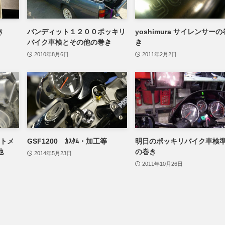
き
バンディット１２００ポッキリ
yoshimura サイレンサーの
バイク車検とその他の巻き
き
2010年8月6日
2011年2月2日
ントメ
GSF1200 ｶｽﾀﾑ・加工等
明日のポッキリバイク車検
他
の巻き
2014年5月23日
2011年10月26日