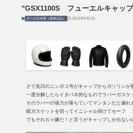
”GSX1100S フューエルキャッ
2012年5月2日
日々の出来事（業務日誌）
さて先日のニンポコ号がキャップからガソリンが
一度分解したらイタバネ的なものでラバーガスケ
そのラバーの張力が落ちていてマンタンだと漏れ
紙ガスケットを切ってイニシャル掛けてセーフ
でもそれぢゃ嫌だ！と言うがキャップしか出ない