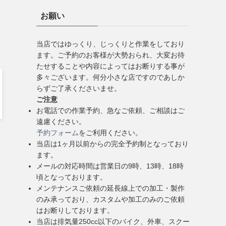
お願い
当店ではゆっくり、じっくりと作業をしており
ます。ご予約のお客様が大勢おられ、大変お待
たせすることや内容によってはお断りする事が
多々ございます。何分小さな店ですのであしか
らずご了承くださいませ。
ご注意
お電話での作業予約、急なご依頼、ご相談はご
遠慮ください。
予約フォーム
をご利用ください。
当店は1ヶ月以前からの完全予約制となっており
ます。
メールの対応時間は営業日の9時、13時、18時
頃となっております。
メンテナンスご依頼の延長線上での加工・製作
のみ承っており、カスタムや加工のみのご依頼
はお断りしております。
当店は排気量250cc以下のバイク、外車、スクー