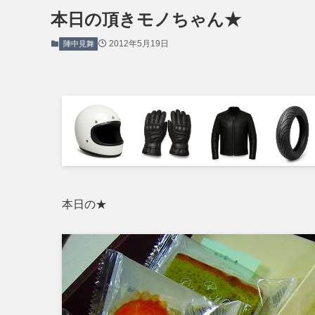
本日の頂きモノちゃん★
2012年5月19日
陣中見舞
本日の★