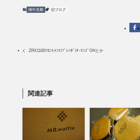
陣中見舞
旧ブログ
ZRX1100ﾌﾛﾝﾄﾒﾝﾃ/ﾌﾞﾚﾝﾎﾞ/ｵｰﾘﾝｽﾞOHとか
関連記事