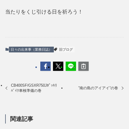
当たりをくじ引ける日を祈ろう！
日々の出来事（業務日誌）
旧ブログ
CB400SF/GSXR750Jﾎﾟｯｷﾘ
”南の島のアイアイ”の巻
ﾊﾞｲｸ車検準備の巻
関連記事