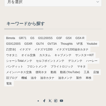
ー
カ
イ
ブ
キーワードから探す
Bimota
GR71
GS
GS1200SS
GSF
GSX
GSX-R
GSX1200S
GSXR
GU74
GV73A
Thoughts
VF系
Youtube
Z [空冷]
イナズマ
イナズマ1200
イナズマ1200油冷カタナ
ウオタニ
オイル交換
カスタム
キャブメンテ
サンスターKIT
シャーシTotalメンテ
セルフポイントメンテ
デコメンテ
ハーレー
バンディット
フロントメンテ
ブライトロジック
マキタ
メインハーネス交換
便利ネタ
動画
動画 (YouTube)
工具
店舗
旧ブログ
機械
油冷
油冷カタナ
油冷メンテ
製作
車検
電装