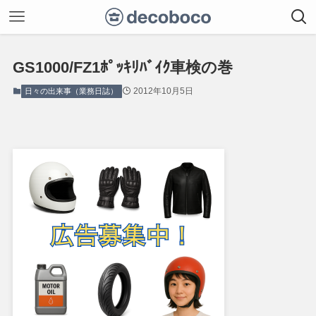
GS1000/FZ1ﾎﾟｯｷﾘﾊﾞｲｸ車検の巻
2012年10月5日
日々の出来事（業務日誌）