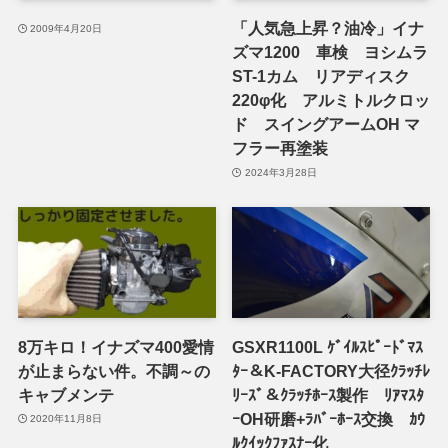
「人気急上昇？油冷」イナ
2009年4月20日
ズマ1200 車検 ヨシムラ
ST-1カム リアディスク
220φ化 アルミトルクロッ
ド スイングアームOH マ
フラー再塗装
2024年3月28日
8万キロ！イナズマ400愛情
GSXR1100L ｹﾞｲﾙｽﾋﾟｰﾄﾞﾏｽ
が止まらない件。不調～の
ﾀｰ＆K-FACTORY大径ｸﾗｯﾁﾚ
キャブメンテ
ﾘｰｽﾞ＆ｸﾗｯﾁﾎｰｽ製作 ﾘｱﾏｽﾀ
ｰOH研磨+ﾗﾊﾞｰﾎｰｽ交換 ｶｳ
2020年11月8日
ﾙｸｲｯｸﾌｧｽﾅｰ化