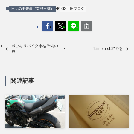
日々の出来事（業務日誌）
GS
旧ブログ
ポッキリバイク車検準備の
"bimota sb3"の巻
巻
関連記事