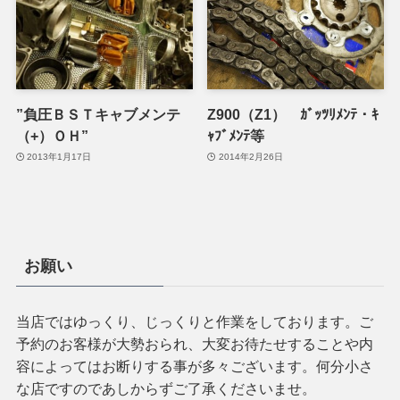
”負圧ＢＳＴキャブメンテ
Z900（Z1） ｶﾞｯﾂﾘﾒﾝﾃ・ｷ
（+）ＯＨ”
ｬﾌﾞﾒﾝﾃ等
2013年1月17日
2014年2月26日
お願い
当店ではゆっくり、じっくりと作業をしております。ご
予約のお客様が大勢おられ、大変お待たせすることや内
容によってはお断りする事が多々ございます。何分小さ
な店ですのであしからずご了承くださいませ。