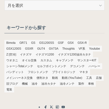
ア
ー
カ
イ
ブ
キーワードから探す
Bimota
GR71
GS
GS1200SS
GSF
GSX
GSX-R
GSX1200S
GSXR
GU74
GV73A
Thoughts
VF系
Youtube
Z [空冷]
イナズマ
イナズマ1200
イナズマ1200油冷カタナ
ウオタニ
オイル交換
カスタム
キャブメンテ
サンスターKIT
シャーシTotalメンテ
セルフポイントメンテ
デコメンテ
ハーレー
バンディット
フロントメンテ
ブライトロジック
マキタ
メインハーネス交換
便利ネタ
動画
動画 (YouTube)
工具
店舗
旧ブログ
機械
油冷
油冷カタナ
油冷メンテ
製作
車検
電装