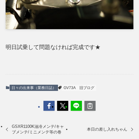
明日試乗して問題なければ完成です★
日々の出来事（業務日誌）
GV73A
旧ブログ
GSXR1100K油冷メンテ/キャ
本日の差し入れちゃん
ブメンテ/ミニメンテ等の巻