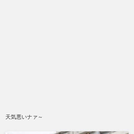
天気悪いナァ～