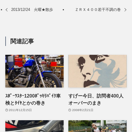
2013/12/24 火曜★散歩
ＺＲＸ４００若干不調の巻
関連記事
ｽﾎﾟｰﾂｽﾀｰ1200ﾎﾟｯｷﾘﾊﾞｲｸ車
すげー今日、訪問者400人
検とﾀｲﾔとかの巻き
オーバーのまき
2011年12月15日
2008年2月21日