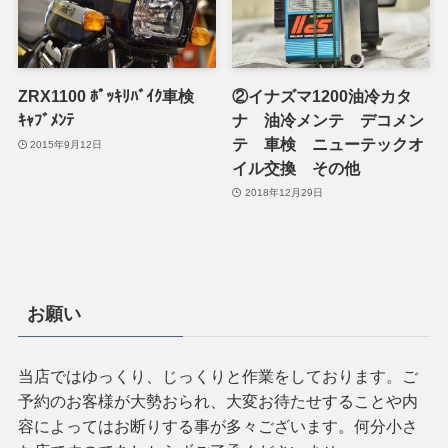
ZRX1100 ﾎﾟｯｷﾘﾊﾞｲｸ車検
②イナズマ1200油冷カタ
ｷｬﾌﾞﾒﾝﾃ
ナ 油冷メンテ デコメン
テ 車検 ニューテックオ
2015年9月12日
イル交換 その他
2018年12月29日
お願い
当店ではゆっくり、じっくりと作業をしております。ご
予約のお客様が大勢おられ、大変お待たせすることや内
容によってはお断りする事が多々ございます。何分小さ