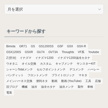
ア
ー
カ
イ
ブ
キーワードから探す
Bimota
GR71
GS
GS1200SS
GSF
GSX
GSX-R
GSX1200S
GSXR
GU74
GV73A
Thoughts
VF系
Youtube
Z [空冷]
イナズマ
イナズマ1200
イナズマ1200油冷カタナ
ウオタニ
オイル交換
カスタム
キャブメンテ
サンスターKIT
シャーシTotalメンテ
セルフポイントメンテ
デコメンテ
ハーレー
バンディット
フロントメンテ
ブライトロジック
マキタ
メインハーネス交換
便利ネタ
動画
動画 (YouTube)
工具
店舗
旧ブログ
機械
油冷
油冷カタナ
油冷メンテ
製作
車検
電装