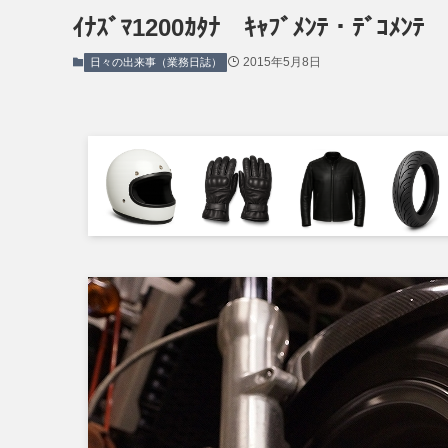
ｲﾅｽﾞﾏ1200ｶﾀﾅ ｷｬﾌﾞﾒﾝﾃ・ﾃﾞｺﾒﾝﾃ
2015年5月8日
日々の出来事（業務日誌）