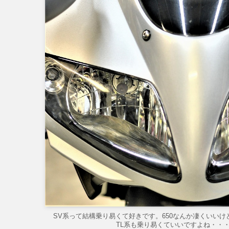
SV系って結構乗り易くて好きです。650なんか凄くいい
TL系も乗り易くていいですよね・・