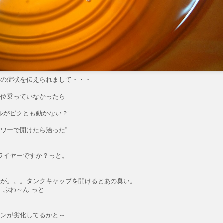
謎の症状を伝えられまして・・・
月位乗っていなかったら
ルがビクとも動かない？”
パワーで開けたら治った”
ワイヤーですか？っと。
すが。。。タンクキャップを開けるとあの臭い。
”ぷわ～ん”っと
リンが劣化してるかと～