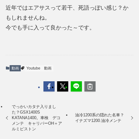
近年ではエアサスって若干、死語っぽい感じ？か
もしれませんね。
今でも手に入って良かった～です。
動画
Youtube
動画
でっかいカタナ入りまし
た？GSX1400S
油冷1200系の隠れた名車？
KATANA1400。車検 デコ
イナズマ1200.油冷メンテ
メンテ キャリパーOH＋ア
ルミピストン