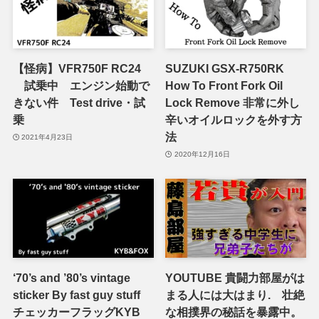
【怪病】VFR750F RC24
SUZUKI GSX-R750RK
試乗中 エンジン始動で
How To Front Fork Oil
きない件 Test drive・試
Lock Remove 非常に外し
乗
辛いオイルロックを外す方
法
2021年4月23日
2020年12月16日
‘70’s and ’80’s vintage
YOUTUBE 貴闘力部屋がは
sticker By fast guy stuff
まる人には大はまり. 壮絶
チェッカーフラッグKYB
な相撲界の秘話を暴露中。