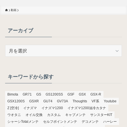
動画
アーカイブ
ア
ー
カ
イ
ブ
キーワードから探す
Bimota
GR71
GS
GS1200SS
GSF
GSX
GSX-R
GSX1200S
GSXR
GU74
GV73A
Thoughts
VF系
Youtube
Z [空冷]
イナズマ
イナズマ1200
イナズマ1200油冷カタナ
ウオタニ
オイル交換
カスタム
キャブメンテ
サンスターKIT
シャーシTotalメンテ
セルフポイントメンテ
デコメンテ
ハーレー