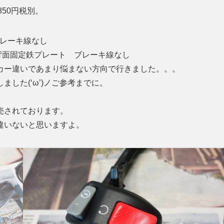
850円税別。
 ブレーキ線なし
ル2 背面固定鉄プレート ブレーキ線なし
カー違いであまり悩まない方向で行きました。。。
ました(‘ω’)ノご参考までに。
売されております。
違いないと思いますよ。