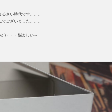
うるさい時代です。。。
んでございました。。。
ω’)・・・悩ましい～