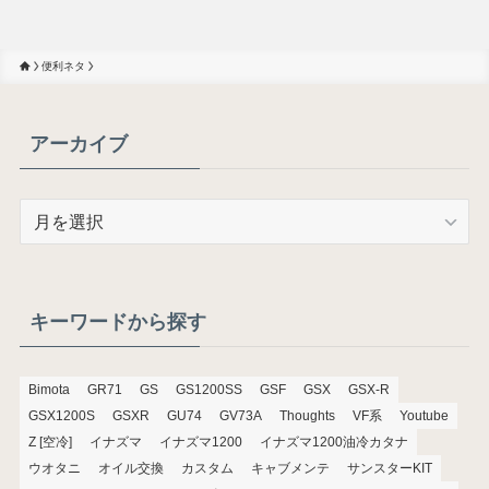
便利ネタ
アーカイブ
ア
ー
カ
イ
ブ
キーワードから探す
Bimota
GR71
GS
GS1200SS
GSF
GSX
GSX-R
GSX1200S
GSXR
GU74
GV73A
Thoughts
VF系
Youtube
Z [空冷]
イナズマ
イナズマ1200
イナズマ1200油冷カタナ
ウオタニ
オイル交換
カスタム
キャブメンテ
サンスターKIT