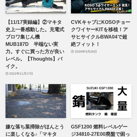
【11/17実録編】②マキタ
CVKキャブにKOSOチョー
史上一番感動した。充電式
クワイヤーKITを移植！ア
ブロワ集じん機
サヒサイクルBWA04で超
MUB187D 半端ない実
絶フィット！
力。すぐに買った方が良い
2026年3月26日
レベル。【Thoughts】バ
イク。
2022年11月17日
嫌な落ち葉掃除がほんとう
GSF1200 燃料レベルゲー
に楽しくなる♪「マキタ
ジ34810-27E00廃盤で困っ