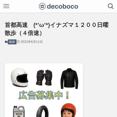
首都高速 (*’ω’*)イナズマ１２００日曜
散歩（４倍速）
2022年6月11日
動画