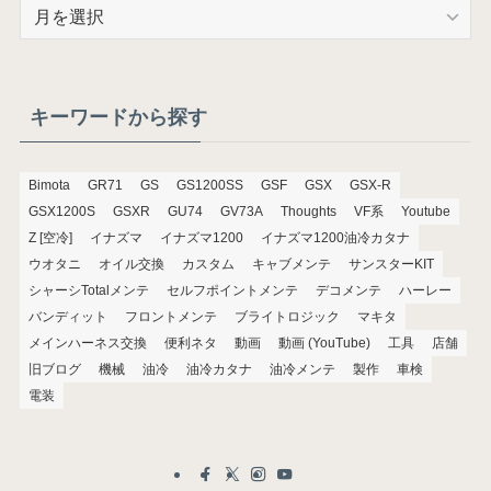
ア
ー
カ
イ
ブ
キーワードから探す
Bimota
GR71
GS
GS1200SS
GSF
GSX
GSX-R
GSX1200S
GSXR
GU74
GV73A
Thoughts
VF系
Youtube
Z [空冷]
イナズマ
イナズマ1200
イナズマ1200油冷カタナ
ウオタニ
オイル交換
カスタム
キャブメンテ
サンスターKIT
シャーシTotalメンテ
セルフポイントメンテ
デコメンテ
ハーレー
バンディット
フロントメンテ
ブライトロジック
マキタ
メインハーネス交換
便利ネタ
動画
動画 (YouTube)
工具
店舗
旧ブログ
機械
油冷
油冷カタナ
油冷メンテ
製作
車検
電装