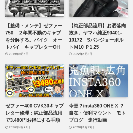
【整備・メンテ】ゼファー
【純正部品流用】お洒落肉
750 ２年間不動のキャブ
抜き。ヤマハ純正90401-
を分解する。バイク オー
10172 Sバンジョーボル
トバイ キャブレターOH
トＭ10 Ｐ1.25
2019年9月6日
2022年5月3日
ゼファー400 CVK30キャブ
今更？insta360 ONE X ？
レター修理：純正部品流用
自在・便利マウント モト
で3,480円お得にする手順
ブログ 走行動画
2026年4月21日
2020年1月29日