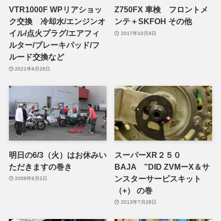
VTR1000F WPリアショッ
Z750FX 車検 フロントメ
ク交換 冷却水/エンジンオ
ンテ＋SKFOH その他
イル/点火プラグ/エアフィ
2017年10月9日
ルター/ブレーキパッド/フ
ルード交換など
2021年8月28日
明日の6/3（火）はお休みい
スーパーXR２５０
ただきますの巻き
BAJA ”DID ZVMーX＆サ
ンスターサービスキット
2008年6月2日
（+） の巻
2013年7月28日