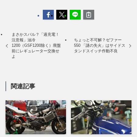
まさかスバル？「過充電！
注意報」油冷
ちょっと不可解？ゼファー
1200（GSF1200除く）廃盤
550 「謎の失火」はサイドス
前にレギュレーター交換せ
タンドスイッチ作動不良
よ
関連記事