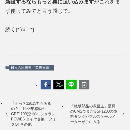
新設するならもっと奥に追い込みます
がこれをま
ず使ってみてと言う感じで。
続く(*´ω｀*)
日々の出来事（業務日誌）
「えっ？120馬力もある
「絶版部品の救世主」驚愕
の？」1983年感動の
のCMSでまだGSF1200の燃
GPZ1100(空冷)ミシュラン
料タンクやフルスケールメ
POWE6 タイヤ交換 フォー
ーターが手に入る
クOHその他