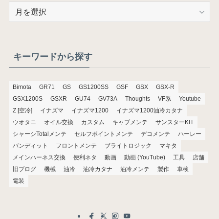
ア
ー
カ
イ
ブ
キーワードから探す
Bimota
GR71
GS
GS1200SS
GSF
GSX
GSX-R
GSX1200S
GSXR
GU74
GV73A
Thoughts
VF系
Youtube
Z [空冷]
イナズマ
イナズマ1200
イナズマ1200油冷カタナ
ウオタニ
オイル交換
カスタム
キャブメンテ
サンスターKIT
シャーシTotalメンテ
セルフポイントメンテ
デコメンテ
ハーレー
バンディット
フロントメンテ
ブライトロジック
マキタ
メインハーネス交換
便利ネタ
動画
動画 (YouTube)
工具
店舗
旧ブログ
機械
油冷
油冷カタナ
油冷メンテ
製作
車検
電装