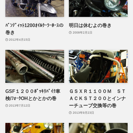
ﾊﾞﾝﾃﾞｨｯﾄ1200ｵｲﾙｸｰﾗｰﾎｰｽの
明日は休むよの巻き
巻き
2008年2月1日
2012年4月15日
GSF１２００ﾎﾟｯｷﾘﾊﾞｲｸ車
ＧＳＸＲ１１００Ｍ ＳＴ
検/ﾌｫｰｸOHとかとかの巻
ＡＣＫＳＴ２００とインナ
ーチューブ交換等の巻
2013年7月12日
2013年9月23日