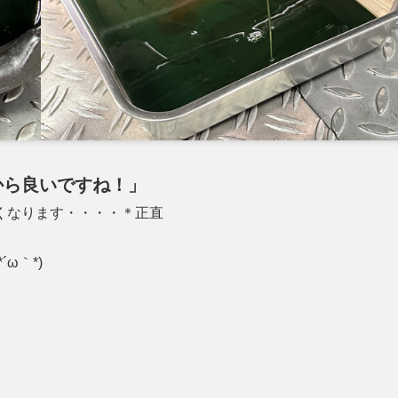
から良いですね！」
くなります・・・・＊正直
ω｀*)