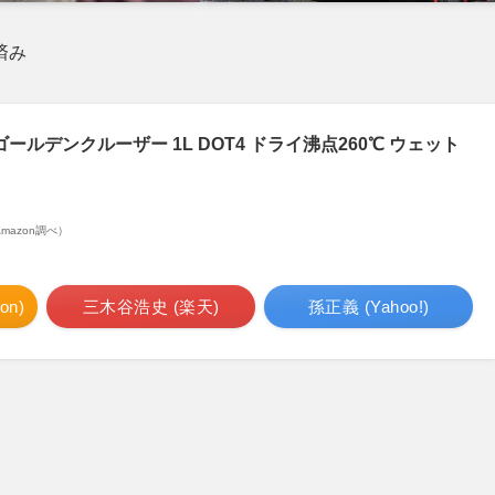
済み
ゴールデンクルーザー 1L DOT4 ドライ沸点260℃ ウェット
| Amazon調べ）
n)
三木谷浩史 (楽天)
孫正義 (Yahoo!)