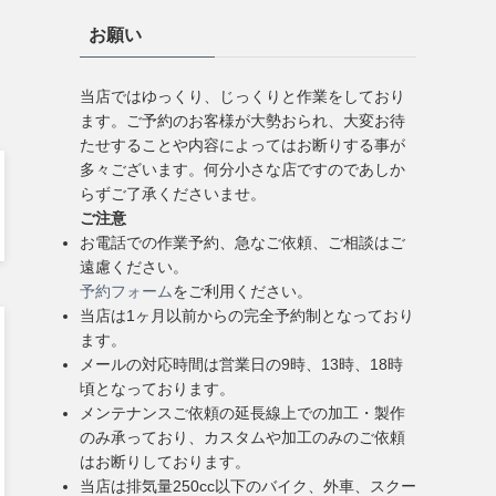
お願い
当店ではゆっくり、じっくりと作業をしており
ます。ご予約のお客様が大勢おられ、大変お待
たせすることや内容によってはお断りする事が
多々ございます。何分小さな店ですのであしか
らずご了承くださいませ。
ご注意
お電話での作業予約、急なご依頼、ご相談はご
遠慮ください。
予約フォーム
をご利用ください。
当店は1ヶ月以前からの完全予約制となっており
ます。
メールの対応時間は営業日の9時、13時、18時
頃となっております。
メンテナンスご依頼の延長線上での加工・製作
のみ承っており、カスタムや加工のみのご依頼
はお断りしております。
当店は排気量250cc以下のバイク、外車、スクー