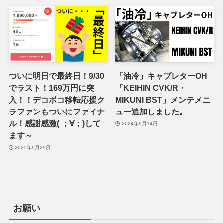
ついに明日で最終日！9/30
「油冷」キャブレターOH
でラスト！169万円に突
「KEIHIN CVK/R・
入！！デコボコ移転応援ク
MIKUNI BST」メンテメニ
ラファンもついにファイナ
ュー追加しました。
ル！感謝感激( ；∀；)して
2024年9月14日
ます～
2025年9月29日
お願い