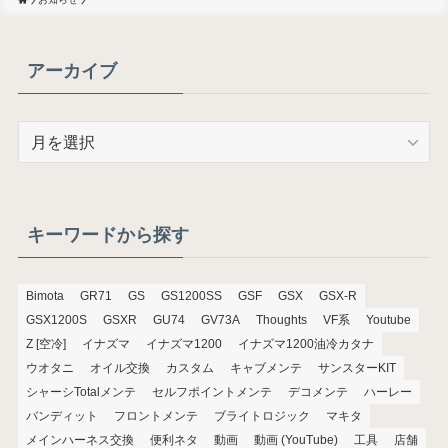
アーカイブ
ア
ー
カ
イ
ブ
キーワードから探す
Bimota
GR71
GS
GS1200SS
GSF
GSX
GSX-R
GSX1200S
GSXR
GU74
GV73A
Thoughts
VF系
Youtube
Z [空冷]
イナズマ
イナズマ1200
イナズマ1200油冷カタナ
ウオタニ
オイル交換
カスタム
キャブメンテ
サンスターKIT
シャーシTotalメンテ
セルフポイントメンテ
デコメンテ
ハーレー
バンディット
フロントメンテ
ブライトロジック
マキタ
メインハーネス交換
便利ネタ
動画
動画 (YouTube)
工具
店舗