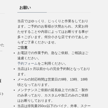
お願い
当店ではゆっくり、じっくりと作業をしており
ます。ご予約のお客様が大勢おられ、大変お待
たせすることや内容によってはお断りする事が
多々ございます。何分小さな店ですのであしか
らずご了承くださいませ。
いた
ご注意
.
お電話での作業予約、急なご依頼、ご相談はご
遠慮ください。
予約フォーム
をご利用ください。
当店は1ヶ月以前からの完全予約制となっており
ます。
メールの対応時間は営業日の9時、13時、18時
頃
頃となっております。
メンテナンスご依頼の延長線上での加工・製作
゚ト
のみ承っており、カスタムや加工のみのご依頼
はお断りしております。
当店は排気量250cc以下のバイク、外車、スクー