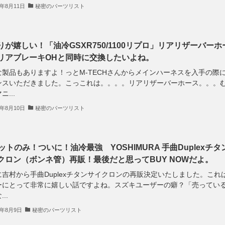
5年8月11日
秘密のパーツリスト
りが嬉しい！「油冷GSXR750/1100リプロ」リアリザーバーホ
リアブレーキOHと同時に交換したいよね。
な製品もありますよ！っとM-TECHさんからメインハーネスを入手の際
ンスいただきました。こっこれは。。。。リアリザーバーホース。。。
ニ...
5年8月10日
秘密のパーツリスト
セットのみ！ついに！油冷最強 YOSHIMURA 手曲Duplexチタ
クロン（ボンネ管）再販！最後だと思ってBUY NOWだよ。
に吉村から手曲Duplexチタンサイクロンの再販決定いたしました。これ
゙ーにとって非常に嬉しい話ですよね。スズキユーザーの癖？「売ってい
..
4年8月9日
秘密のパーツリスト