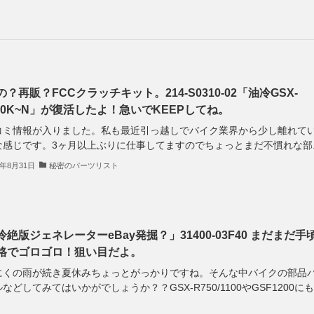
？再販？FCCクラッチキット。214-S0310-02「油冷GSX-
100K~N」が復活したよ！急いでKEEPしてね。
コミ情報が入りました。私も最近引っ越しでバイク業界から少し離れて
感じです。3ヶ月以上ぶりに仕事してますのでちょっとまだ不慣れな部..
5年8月31日
秘密のパーツリスト
冷絶版ジェネレーターeBay発掘？」31400-03F40 まだまだ手
格でゴロゴロ！狙い目だよ。
くの雨が続き夏休みちょっとがっかりですね。そんな中バイクの部品ハ
などしてみてはいかがでしょうか？？GSX-R750/1100やGSF1200にも