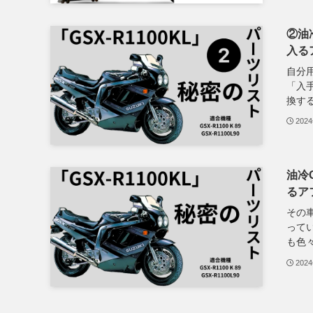
②油冷
入る
自分用
「入手
換する
202
油冷G
るア
その
って
も色々
202