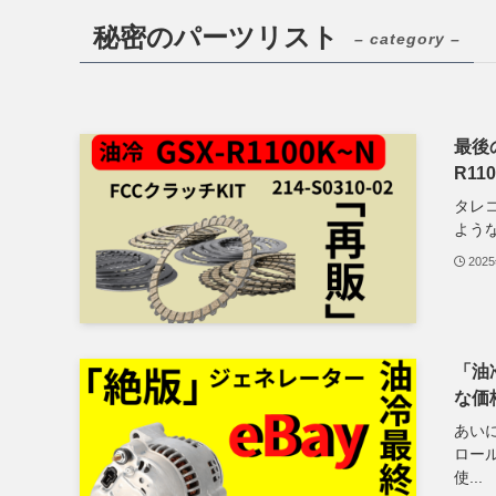
秘密のパーツリスト
– category –
最後の
R1
タレ
ような
202
「油
な価
あいに
ロール
使...