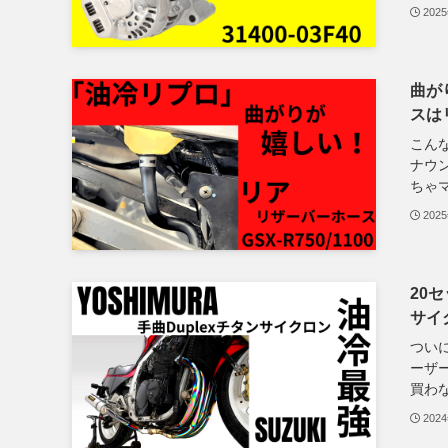
202
曲が
スは
こん
ナウ
ちゃマ
202
20
サイ
つい
ーサ
買わな.
202