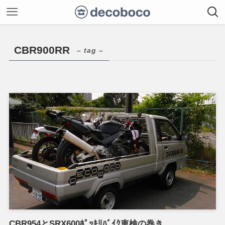
CBR900RR
– tag –
CBR954とSRX600ﾎﾟｯｷﾘﾊﾞｲｸ車検の巻き