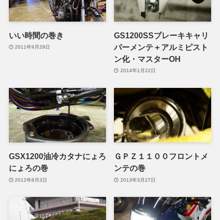
いい時間の巻き
GS1200SSブレーキキャリ
パーメンテ＋アルミピスト
2011年9月29日
ン化・マスターOH
2014年1月22日
GSX1200油冷カタナにょろ
ＧＰＺ１１００フロントメ
にょろの巻
ンテの巻
2012年8月3日
2013年3月27日