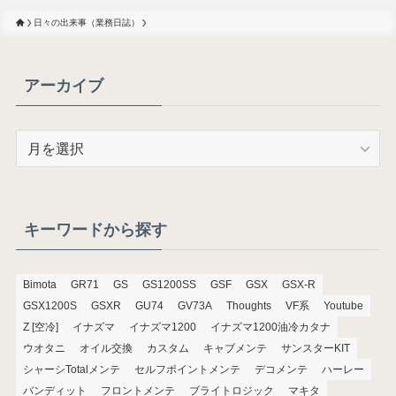
日々の出来事（業務日誌）
アーカイブ
ア
ー
カ
イ
ブ
キーワードから探す
Bimota
GR71
GS
GS1200SS
GSF
GSX
GSX-R
GSX1200S
GSXR
GU74
GV73A
Thoughts
VF系
Youtube
Z [空冷]
イナズマ
イナズマ1200
イナズマ1200油冷カタナ
ウオタニ
オイル交換
カスタム
キャブメンテ
サンスターKIT
シャーシTotalメンテ
セルフポイントメンテ
デコメンテ
ハーレー
バンディット
フロントメンテ
ブライトロジック
マキタ