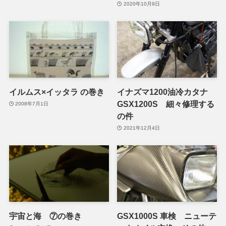
2020年10月9日
イルムス×イッタラ の巻き
イナズマ1200油冷カタナ
GSX1200S 細々修理する
2008年7月1日
の件
2021年12月4日
宇宙と海 ⑦の巻き
GSX1000S 車検 ニューテ