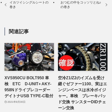
イカツイシングルシートの
おつむの中をコッソリとね♪
巻き
の巻き
関連記事
XVS950CU BOLT950 車
空冷Z1/Z2のイズムを受け
検 ETC D-UNIT+ AKY-
継ぐゼファー1100、実はエ
958Nドライブレコーダー
ンジンベースは水冷ボイジ
デイトナUSB TYPE-C取付
ャー。車検 ブレーキパッ
ド交換 サンスターDIDチェ
2021年9月30日
ーン交換