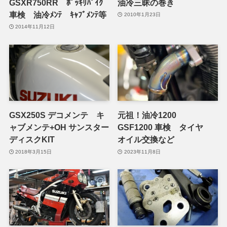
GSXR750RR ﾎﾟｯｷﾘﾊﾞｲｸ
油冷三昧の巻き
車検 油冷ﾒﾝﾃ ｷｬﾌﾞﾒﾝﾃ等
2010年1月23日
2014年11月12日
GSX250S デコメンテ キ
元祖！油冷1200
ャブメンテ+OH サンスター
GSF1200 車検 タイヤ
ディスクKIT
オイル交換など
2018年3月15日
2023年11月8日