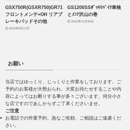
GSX750R(GSXR750)GR71
GS1200SSﾎﾟｯｷﾘﾊﾞｲｸ車検
フロントメンテ+OH リアブ
とﾒﾝﾃ沢山の巻
レーキパッドその他
2012年11月30日
2022年6月17日
お願い
当店ではゆっくり、じっくりと作業をしております。ご
予約のお客様が大勢おられ、大変お待たせすることや内
容によってはお断りする事が多々ございます。何分小さ
な店ですのであしからずご了承くださいませ。
ご注意
お電話での作業予約、急なご依頼、ご相談はご遠慮くだ
さい。