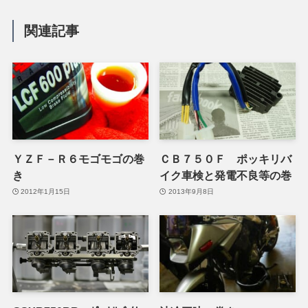
関連記事
ＹＺＦ－Ｒ６モゴモゴの巻
ＣＢ７５０Ｆ ポッキリバ
き
イク車検と発電不良等の巻
2012年1月15日
2013年9月8日