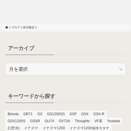
ブログ
休日散歩
アーカイブ
ア
ー
カ
イ
ブ
キーワードから探す
Bimota
GR71
GS
GS1200SS
GSF
GSX
GSX-R
GSX1200S
GSXR
GU74
GV73A
Thoughts
VF系
Youtube
Z [空冷]
イナズマ
イナズマ1200
イナズマ1200油冷カタナ