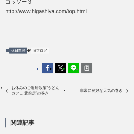
ゴッソー３
http://www.higashiya.com/top.html
休日散歩
旧ブログ
お休みのご近所散策”うどん
非常に良好な天気の巻き
カフェ 豊前房”の巻き
関連記事