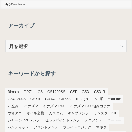
Decoboco
アーカイブ
ア
ー
カ
イ
ブ
キーワードから探す
Bimota
GR71
GS
GS1200SS
GSF
GSX
GSX-R
GSX1200S
GSXR
GU74
GV73A
Thoughts
VF系
Youtube
Z [空冷]
イナズマ
イナズマ1200
イナズマ1200油冷カタナ
ウオタニ
オイル交換
カスタム
キャブメンテ
サンスターKIT
シャーシTotalメンテ
セルフポイントメンテ
デコメンテ
ハーレー
バンディット
フロントメンテ
ブライトロジック
マキタ