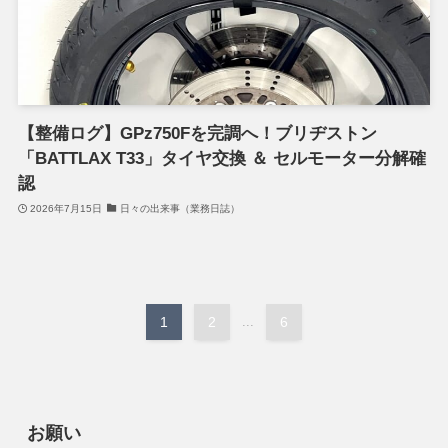
【整備ログ】GPz750Fを完調へ！ブリヂストン
「BATTLAX T33」タイヤ交換 ＆ セルモーター分解確
認
2026年7月15日
日々の出来事（業務日誌）
1
2
...
6
お願い