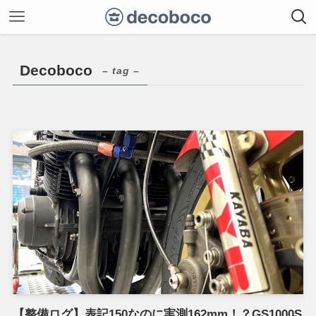
Decoboco
– tag –
【整備ログ】表記150なのに実測162mm！？GS1000S