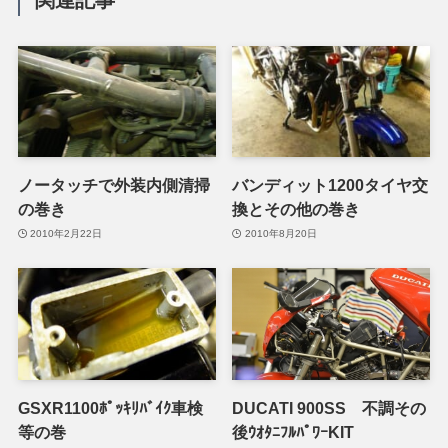
ノータッチで外装内側清掃
バンディット1200タイヤ交
の巻き
換とその他の巻き
2010年2月22日
2010年8月20日
GSXR1100ﾎﾟｯｷﾘﾊﾞｲｸ車検
DUCATI 900SS 不調その
等の巻
後ｳｵﾀﾆﾌﾙﾊﾟﾜｰKIT