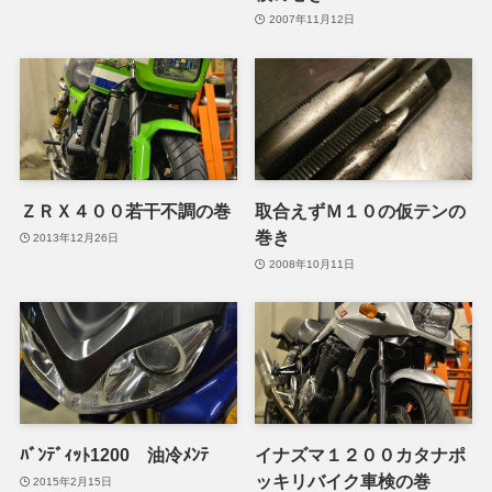
2007年11月12日
ＺＲＸ４００若干不調の巻
取合えずＭ１０の仮テンの
巻き
2013年12月26日
2008年10月11日
ﾊﾞﾝﾃﾞｨｯﾄ1200 油冷ﾒﾝﾃ
イナズマ１２００カタナポ
ッキリバイク車検の巻
2015年2月15日