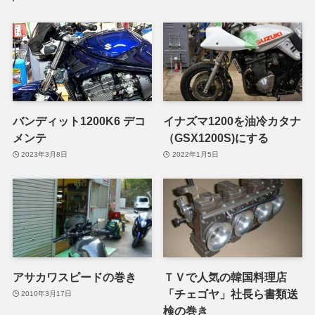
バンディット1200K6 デコ
イナズマ1200を油冷カタナ
メンテ
（GSX1200S)にする
2023年3月8日
2022年1月5日
アサカワスピードの巻き
ＴＶで人気の韓国料理店
「チェゴヤ」社長ら書類送
2010年3月17日
検の巻き