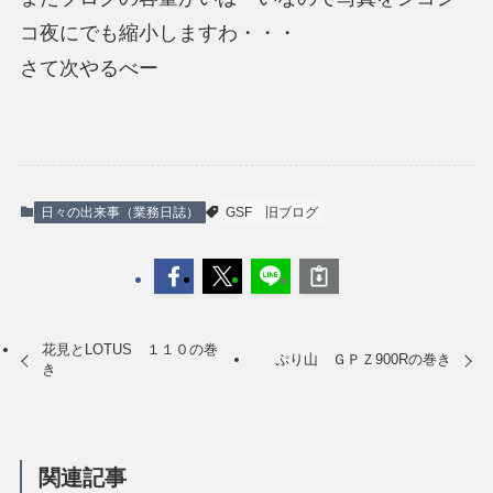
コ夜にでも縮小しますわ・・・
さて次やるべー
日々の出来事（業務日誌）
GSF
旧ブログ
花見とLOTUS １１０の巻
ぷり山 ＧＰＺ900Rの巻き
き
関連記事