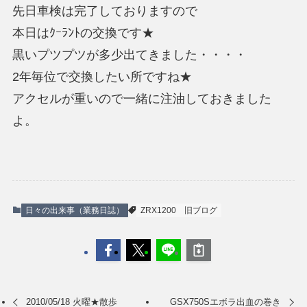
先日車検は完了しておりますので
本日はｸｰﾗﾝﾄの交換です★
黒いプツプツが多少出てきました・・・・
2年毎位で交換したい所ですね★
アクセルが重いので一緒に注油しておきました
よ。
日々の出来事（業務日誌）
ZRX1200
旧ブログ
2010/05/18 火曜★散歩
GSX750Sエボラ出血の巻き