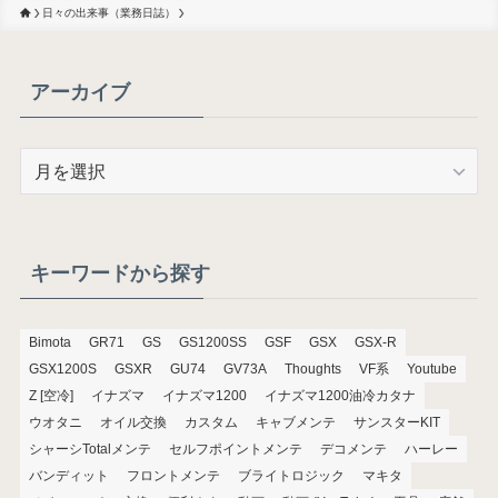
日々の出来事（業務日誌）
アーカイブ
ア
ー
カ
イ
ブ
キーワードから探す
Bimota
GR71
GS
GS1200SS
GSF
GSX
GSX-R
GSX1200S
GSXR
GU74
GV73A
Thoughts
VF系
Youtube
Z [空冷]
イナズマ
イナズマ1200
イナズマ1200油冷カタナ
ウオタニ
オイル交換
カスタム
キャブメンテ
サンスターKIT
シャーシTotalメンテ
セルフポイントメンテ
デコメンテ
ハーレー
バンディット
フロントメンテ
ブライトロジック
マキタ