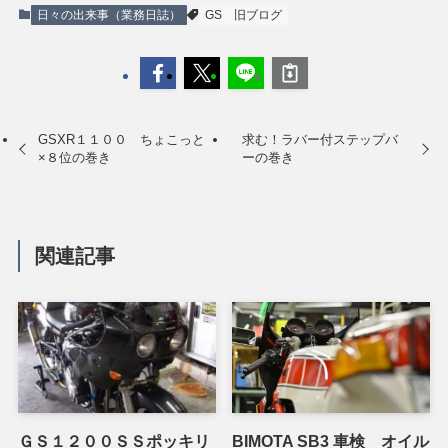
日々の出来事（業務日誌）
GS
旧ブログ
GSXR１１００ ちょこっと
求む！ラバー付ステップバ
×８位の巻き
ーの巻き
関連記事
ＧＳ１２００ＳＳポッキリ
BIMOTA SB3 車検 オイル