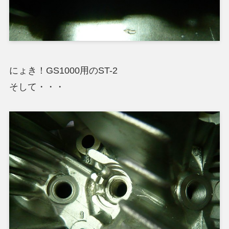
にょき！GS1000用のST-2
そして・・・