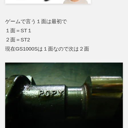
ゲームで言う１面は最初で
１面＝ST１
２面＝ST2
現在GS1000Sは１面なので次は２面