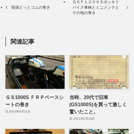
ＧＳＦ１２００Ｓポッキリ
怪病どっとコムの巻き
バイク車検とミニメンテと
その他の巻き
関連記事
ＧＳ1000S ＦＲＰベースシ
当時、20代で旧車
ートの巻き
(GS1000S)を買って激しく
驚いたこと。
2010年8月21日
2021年2月18日