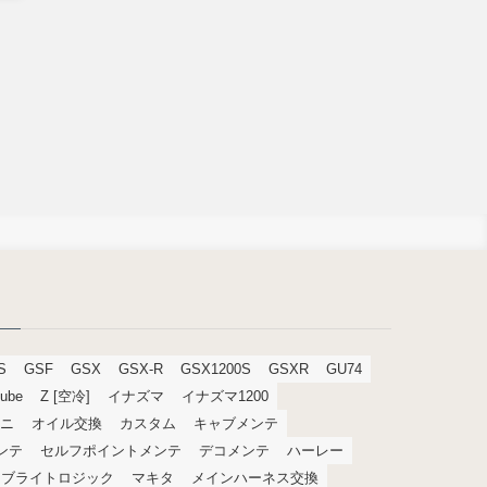
S
GSF
GSX
GSX-R
GSX1200S
GSXR
GU74
tube
Z [空冷]
イナズマ
イナズマ1200
ニ
オイル交換
カスタム
キャブメンテ
メンテ
セルフポイントメンテ
デコメンテ
ハーレー
ブライトロジック
マキタ
メインハーネス交換