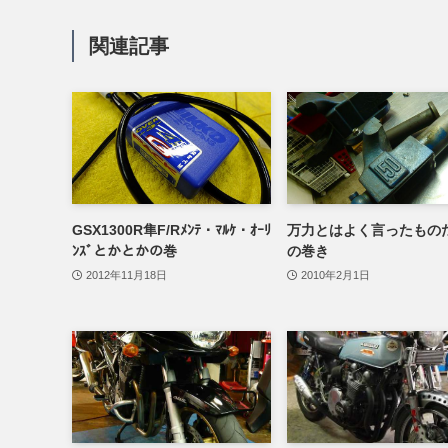
関連記事
GSX1300R隼F/Rﾒﾝﾃ・ﾏﾙｹ・ｵｰﾘ
万力とはよく言ったもの
ﾝｽﾞとかとかの巻
の巻き
2012年11月18日
2010年2月1日