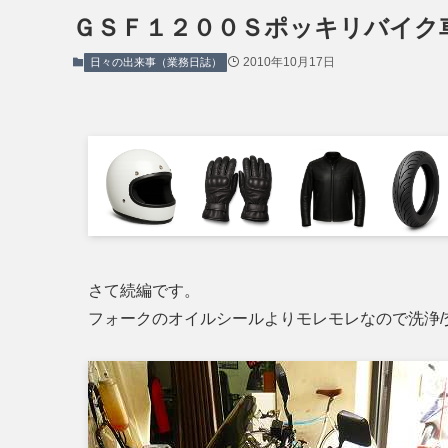
ＧＳＦ１２００Ｓポッキリバイク
2010年10月17日
日々の出来事（業務日誌）
さて続編です。
フォークのオイルシールよりモレモレなので洗浄/