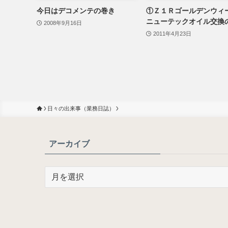
今日はデコメンテの巻き
①Ｚ１Ｒゴールデンウィ
ニューテックオイル交換
2008年9月16日
2011年4月23日
日々の出来事（業務日誌）
アーカイブ
ア
ー
カ
イ
ブ