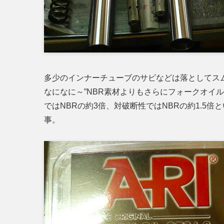
多少のインナーチューブのサビなどは落としてスム
なになに～”NBR素材よりもさらにフォークオイ
ではNBRの約3倍、対破断性ではNBRの約1.5
事。