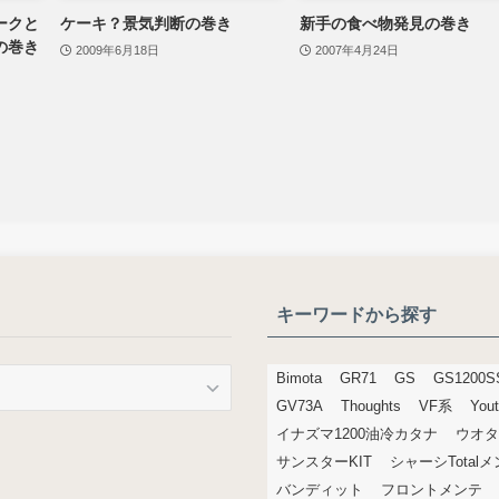
ークと
ケーキ？景気判断の巻き
新手の食べ物発見の巻き
の巻き
2009年6月18日
2007年4月24日
キーワードから探す
Bimota
GR71
GS
GS1200S
GV73A
Thoughts
VF系
You
イナズマ1200油冷カタナ
ウオタ
サンスターKIT
シャーシTotal
バンディット
フロントメンテ