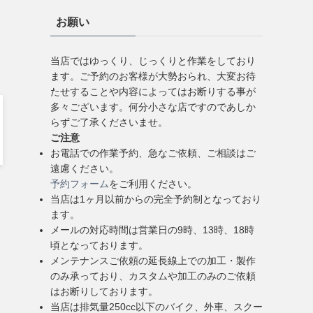
お願い
当店ではゆっくり、じっくりと作業をしており
ます。ご予約のお客様が大勢おられ、大変お待
たせすることや内容によってはお断りする事が
多々ございます。何分小さな店ですのであしか
らずご了承くださいませ。
ご注意
お電話での作業予約、急なご依頼、ご相談はご
遠慮ください。
予約フォーム
をご利用ください。
当店は1ヶ月以前からの完全予約制となっており
ます。
メールの対応時間は営業日の9時、13時、18時
頃となっております。
メンテナンスご依頼の延長線上での加工・製作
のみ承っており、カスタムや加工のみのご依頼
はお断りしております。
当店は排気量250cc以下のバイク、外車、スクー