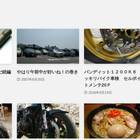
だ続編
やはり午前中が好いね！の巻き
バンディット１２００Ｋ６
ッキリバイク車検 セルポ
2007年8月20日
トメンテ20Ｐ
2016年9月14日