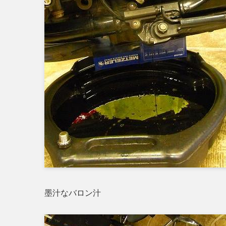
墨汁なバロン汁