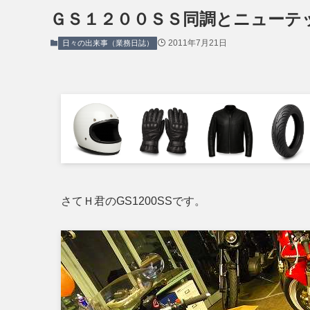
ＧＳ１２００ＳＳ同調とニューテ
2011年7月21日
日々の出来事（業務日誌）
さてＨ君のGS1200SSです。