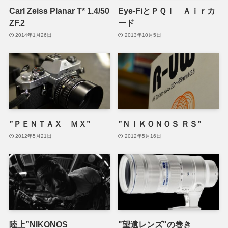
Carl Zeiss Planar T* 1.4/50
Eye-FiとＰＱＩ Ａｉｒカ
ZF.2
ード
2014年1月26日
2013年10月5日
”ＰＥＮＴＡＸ ＭＸ”
”ＮＩＫＯＮＯＳ ＲＳ”
2012年5月21日
2012年5月16日
陸上”NIKONOS
"望遠レンズ"の巻き