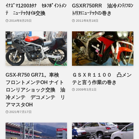
ｲﾅｽﾞﾏ1200ｶﾀﾅ ｾﾙﾌﾎﾟｲﾝﾄﾒﾝ
GSXR750RR 油冷ﾒﾝﾃ/ﾌﾛﾝ
ﾃ ﾆｭｰﾃｯｸｵｲﾙ交換
ﾄ/ﾘｱ/ﾆｭｰﾃｯｸの巻き
2014年8月25日
2011年8月18日
GSX-R750 GR71。車検
ＧＳＸＲ１１００ 凸メン
フロントメンテOH ナイト
テと言う作業の巻き
ロンリアショック交換 油
2009年3月1日
冷メンテ デコメンテ リ
アマスタOH
2021年7月17日