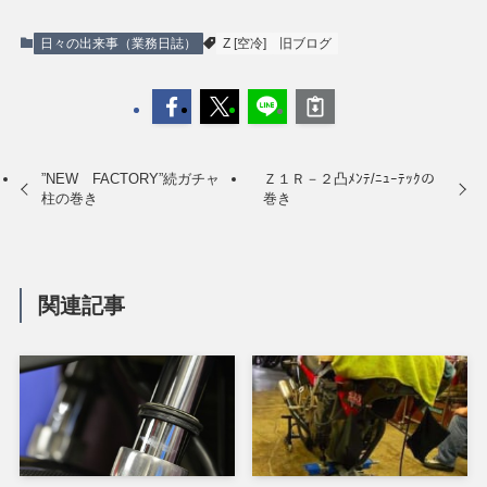
日々の出来事（業務日誌）
Z [空冷]
旧ブログ
”NEW FACTORY”続ガチャ
Ｚ１Ｒ－２凸ﾒﾝﾃ/ﾆｭｰﾃｯｸの
柱の巻き
巻き
関連記事