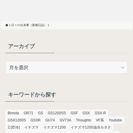
日々の出来事（業務日誌）
アーカイブ
ア
ー
カ
イ
ブ
キーワードから探す
Bimota
GR71
GS
GS1200SS
GSF
GSX
GSX-R
GSX1200S
GSXR
GU74
GV73A
Thoughts
VF系
Youtube
Z [空冷]
イナズマ
イナズマ1200
イナズマ1200油冷カタナ