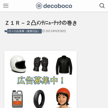
Ｚ１Ｒ－２凸ﾒﾝﾃ/ﾆｭｰﾃｯｸの巻き
2011年9月30日
日々の出来事（業務日誌）