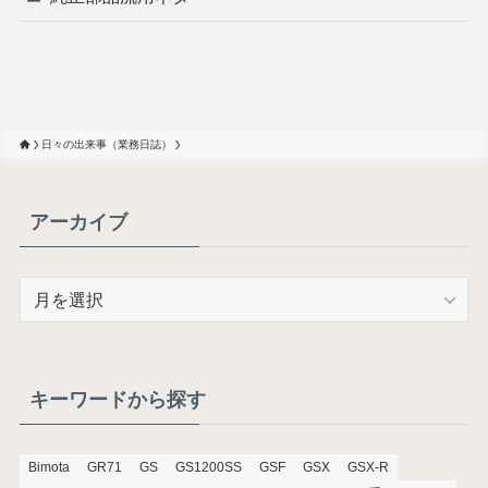
日々の出来事（業務日誌）
アーカイブ
ア
ー
カ
イ
ブ
キーワードから探す
Bimota
GR71
GS
GS1200SS
GSF
GSX
GSX-R