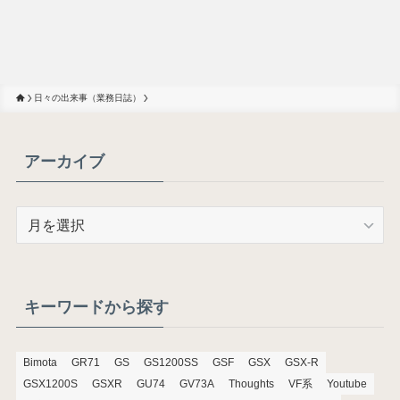
日々の出来事（業務日誌）
アーカイブ
ア
ー
カ
イ
ブ
キーワードから探す
Bimota
GR71
GS
GS1200SS
GSF
GSX
GSX-R
GSX1200S
GSXR
GU74
GV73A
Thoughts
VF系
Youtube