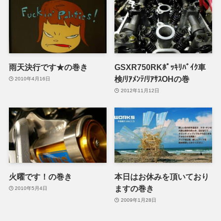
雨天決行です★の巻き
GSXR750RKﾎﾟｯｷﾘﾊﾞｲｸ車
検/ﾘｱﾒﾝﾃ/ﾘｱｻｽOHの巻
2010年4月16日
2012年11月12日
火曜です！の巻き
本日はお休みを頂いており
ますの巻き
2010年5月4日
2009年1月28日