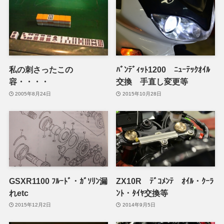
私の刺さったこの
ﾊﾞﾝﾃﾞｨｯﾄ1200 ﾆｭｰﾃｯｸｵｲﾙ
容・・・・
交換 手直し変更等
2005年8月24日
2015年10月28日
GSXR1100 ﾌﾙｰﾄﾞ・ｶﾞｿﾘﾝ漏
ZX10R ﾃﾞｺﾒﾝﾃ ｵｲﾙ・ｸｰﾗ
れetc
ﾝﾄ・ﾀｲﾔ交換等
2015年12月2日
2014年9月5日