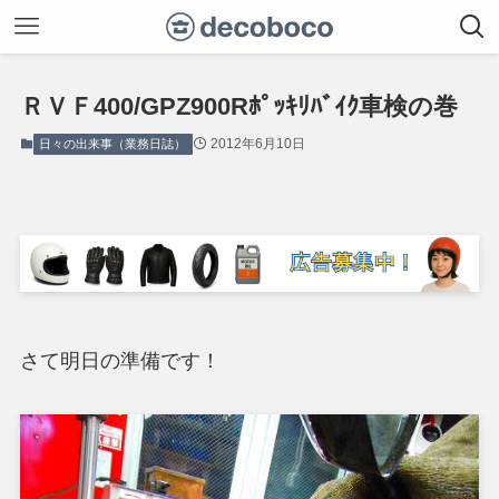
ＲＶＦ400/GPZ900Rﾎﾟｯｷﾘﾊﾞｲｸ車検の巻
2012年6月10日
日々の出来事（業務日誌）
さて明日の準備です！