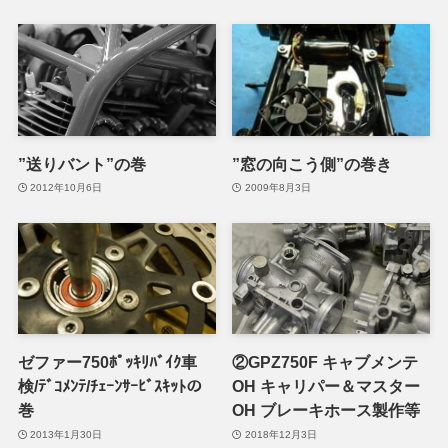
”送りバント”の巻
”窓の向こう側”の巻き
2012年10月6日
2009年8月3日
ゼファー750ﾎﾟｯｷﾘﾊﾞｲｸ車
②GPZ750F キャブメンテ
検/ﾃﾞｺﾒﾝﾃ/ﾁｪｰﾝｻｰﾋﾞｽｷｯﾄの
OH キャリパー＆マスター
巻
OH ブレーキホース製作等
2013年1月30日
2018年12月3日