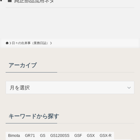
純正部品流用ネタ
日々の出来事（業務日誌）
アーカイブ
ア
ー
カ
イ
ブ
キーワードから探す
Bimota
GR71
GS
GS1200SS
GSF
GSX
GSX-R