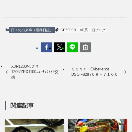
日々の出来事（業務日誌）
GPZ900R
VF系
旧ブログ
XJR1200/ｲﾅｽﾞﾏ
ＳＯＮＹ Cyber-shot
1200/ZRX1100ﾆｭｰﾃｯｸｵｲﾙ交
DSC-F828 /ＣＲ－７１００
換
関連記事