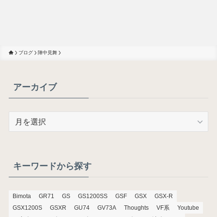
ブログ
陣中見舞
アーカイブ
ア
ー
カ
イ
ブ
キーワードから探す
Bimota
GR71
GS
GS1200SS
GSF
GSX
GSX-R
GSX1200S
GSXR
GU74
GV73A
Thoughts
VF系
Youtube