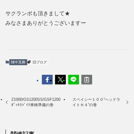
サクランボも頂きまして★
みなさまありがとうございますー
陣中見舞
旧ブログ
Z1000/GS1200SS/GSF1200
スペイシー１００”ヘッドラ
ﾎﾟｯｷﾘﾊﾞｲｸ車検準備の巻
イトＨ４”の巻