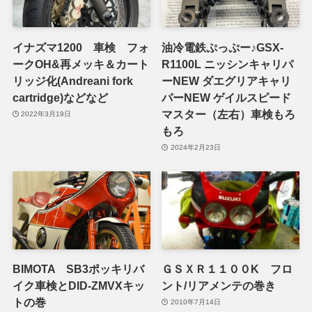
イナズマ1200 車検 フォ
油冷電鉄ぷっぷー♪GSX-
ークOH&再メッキ＆カート
R1100L ニッシンキャリパ
リッジ化(Andreani fork
ーNEW ダエグリアキャリ
cartridge)などなど
パーNEW ゲイルスピード
マスター（左右）車検もろ
2022年3月19日
もろ
2024年2月23日
BIMOTA SB3ポッキリバ
ＧＳＸＲ１１００K フロ
イク車検とDID-ZMVXキッ
ント/リアメンテの巻き
トの巻
2010年7月14日