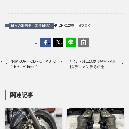
日々の出来事（業務日誌）
ZRX1200
旧ブログ
”NIKKOR－QD・C AUTO
ﾊﾞﾝﾃﾞｨｯﾄ1200ﾎﾟｯｷﾘﾊﾞｲｸ車
1:5.6 F=15mm”
検/デコメンテ等の巻
関連記事