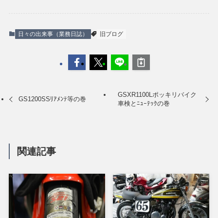
日々の出来事（業務日誌）
旧ブログ
GSXR1100Lポッキリバイク
GS1200SSﾘｱﾒﾝﾃ等の巻
車検とﾆｭｰﾃｯｸの巻
関連記事