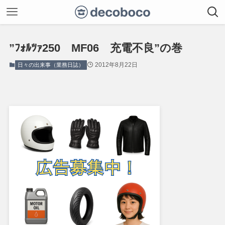
”ﾌｫﾙﾂｧ250 MF06 充電不良”の巻
2012年8月22日
日々の出来事（業務日誌）