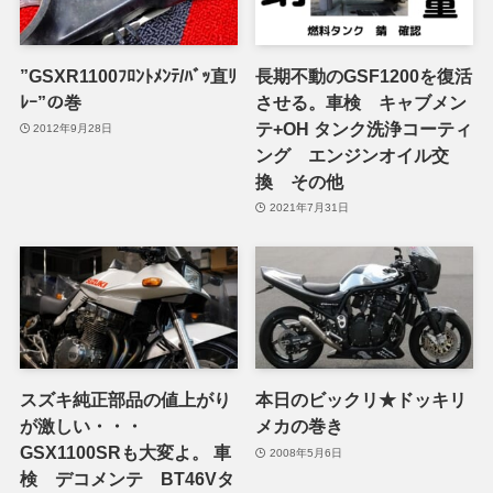
”GSXR1100ﾌﾛﾝﾄﾒﾝﾃ/ﾊﾞｯ直ﾘ
長期不動のGSF1200を復活
ﾚｰ”の巻
させる。車検 キャブメン
テ+OH タンク洗浄コーティ
2012年9月28日
ング エンジンオイル交
換 その他
2021年7月31日
スズキ純正部品の値上がり
本日のビックリ★ドッキリ
が激しい・・・
メカの巻き
GSX1100SRも大変よ。 車
2008年5月6日
検 デコメンテ BT46Vタ