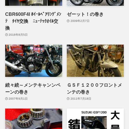
CBR600F4I ﾎｲｰﾙﾍﾞｱﾘﾝｸﾞﾒﾝ
ゼーット！の巻き
ﾃ ﾀｲﾔ交換 ﾆｭｰﾃｯｸｵｲﾙ交
2009年2月7日
換
2016年8月5日
続々続～メンテキャンンペ
ＧＳＦ１２００フロントメ
ーンの巻き
ンテの巻き
2007年9月1日
2011年7月18日