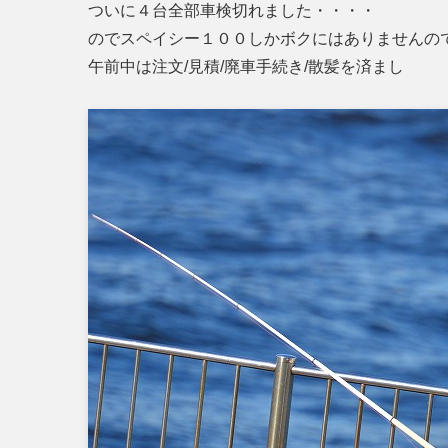
ついに４台全部車検切れました・・・・
のでスペイシー１００しかボクにはありませんの
午前中は注文/見積/廃車手続き/散髪を済まし