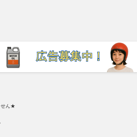
ません★
・