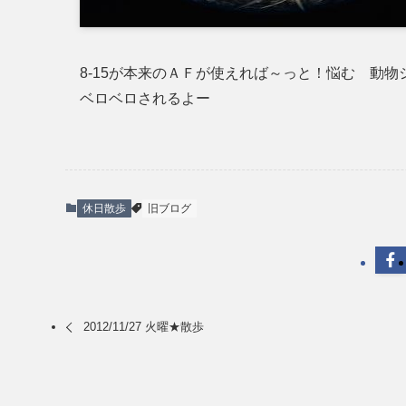
8-15が本来のＡＦが使えれば～っと！悩む 動物
ベロベロされるよー
休日散歩
旧ブログ
2012/11/27 火曜★散歩