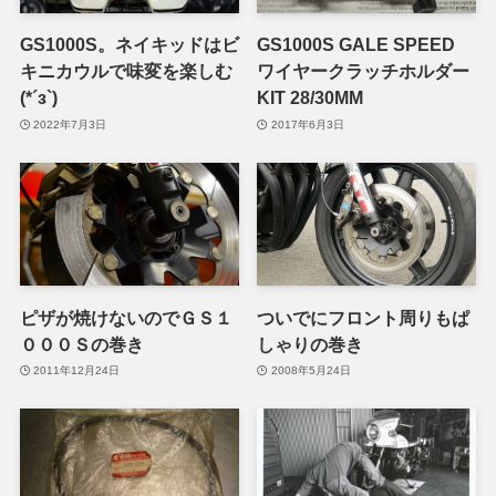
GS1000S。ネイキッドはビ
GS1000S GALE SPEED
キニカウルで味変を楽しむ
ワイヤークラッチホルダー
(*´з`)
KIT 28/30MM
2022年7月3日
2017年6月3日
ピザが焼けないのでＧＳ１
ついでにフロント周りもぱ
０００Ｓの巻き
しゃりの巻き
2011年12月24日
2008年5月24日