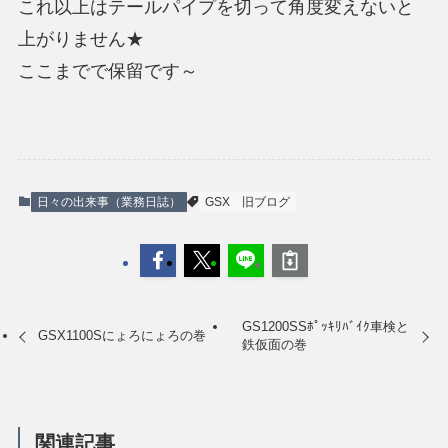
これ以上はテールパイプを切って角度変えないと
上がりません★
ここまでで保留です～
日々の出来事（業務日誌）
GSX
旧ブログ
GS1200SSﾎﾟｯｷﾘﾊﾞｲｸ車検と
GSX1100Sにょろにょろの巻
鉄仮面の巻
関連記事