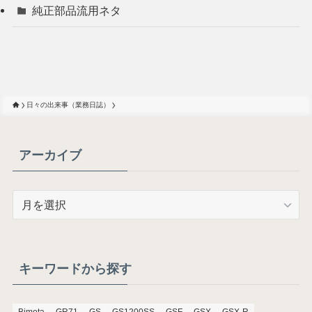
純正部品流用ネタ
日々の出来事（業務日誌）
アーカイブ
ア
ー
カ
イ
ブ
キーワードから探す
Bimota
GR71
GS
GS1200SS
GSF
GSX
GSX-R