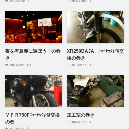
2012年9月28日
2011年10月6日
夜を有意義に遊ぼう！の巻
XR250BAJA ﾆｭｰﾃｯｸｵｲﾙ交
き
換の巻き
2008年12月31日
2010年9月18日
ＶＦＲ750Fﾆｭｰﾃｯｸｵｲﾙ交換
加工室の巻き
の巻
2007年7月12日
2012年8月10日