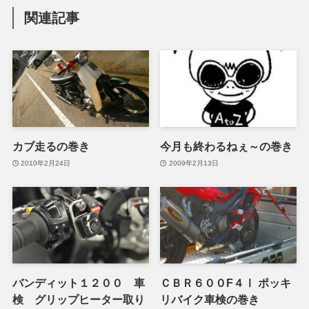
関連記事
カブ走るの巻き
今月も終わるねぇ～の巻き
2010年2月24日
2009年2月13日
バンディット１２００ 車
ＣＢＲ６００F４Ⅰ ポッキ
検 グリップヒーター取り
リバイク車検の巻き