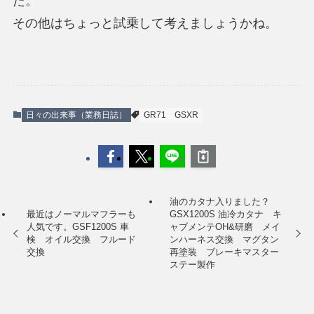
た。
その他はちょっと試乗して考えましょうかね。
日々の出来事（業務日誌）
GR71
GSXR
油のカタナ入りました？
最近はノーマルマフラーも
GSX1200S 油冷カタナ キ
人気です。GSF1200S 車
ャブメンテOH&研磨 メイ
検 オイル交換 フルード
ンハーネス交換 マグタン
交換
再塗装 ブレーキマスター
ステー製作