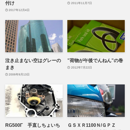
付け
2011年11月7日
2017年12月4日
泣き止まない空はグレーの
”荷物が午後でんねん”の巻
まき
2012年7月22日
2006年9月13日
RG500Γ 手直しちょいち
ＧＳＸＲ1100Ｎ/ＧＰＺ